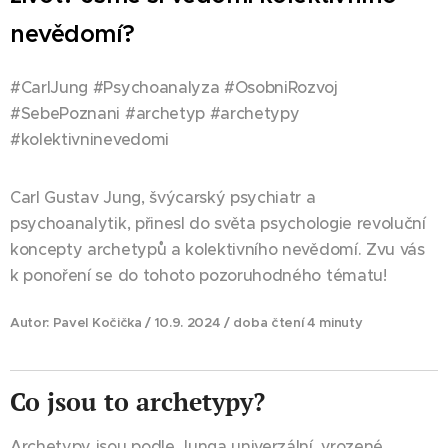
nevědomí?
#CarlJung #Psychoanalyza #OsobniRozvoj
#SebePoznani #archetyp #archetypy
#kolektivninevedomi
Carl Gustav Jung, švýcarský psychiatr a
psychoanalytik, přinesl do světa psychologie revoluční
koncepty archetypů a kolektivního nevědomí. Zvu vás
k ponoření se do tohoto pozoruhodného tématu!
Autor: Pavel Kočička / 10.9. 2024 / doba čtení 4 minuty
Co jsou to archetypy?
Archetypy jsou podle Junga univerzální, vrozené