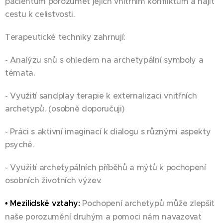
pacientům porozumět jejich vnitřním konfliktům a najít
cestu k celistvosti.
Terapeutické techniky zahrnují:
- Analýzu snů s ohledem na archetypální symboly a
témata.
- Využití sandplay terapie k externalizaci vnitřních
archetypů. (osobně doporučuji)
- Práci s aktivní imaginací k dialogu s různými aspekty
psyché.
- Využití archetypálních příběhů a mýtů k pochopení
osobních životních výzev.
• Mezilidské vztahy:
Pochopení archetypů může zlepšit
naše porozumění druhým a pomoci nám navazovat