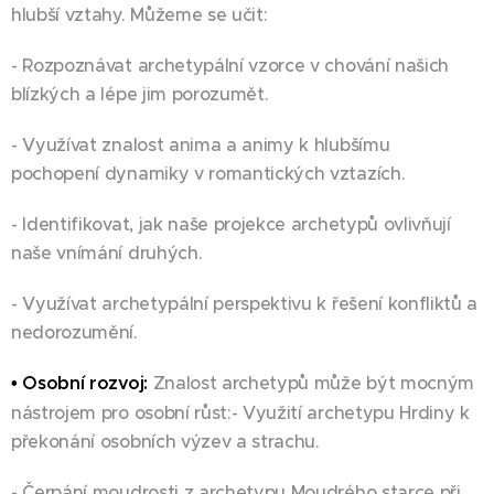
hlubší vztahy. Můžeme se učit:
- Rozpoznávat archetypální vzorce v chování našich
blízkých a lépe jim porozumět.
- Využívat znalost anima a animy k hlubšímu
pochopení dynamiky v romantických vztazích.
- Identifikovat, jak naše projekce archetypů ovlivňují
naše vnímání druhých.
- Využívat archetypální perspektivu k řešení konfliktů a
nedorozumění.
• Osobní rozvoj:
Znalost archetypů může být mocným
nástrojem pro osobní růst:- Využití archetypu Hrdiny k
překonání osobních výzev a strachu.
- Čerpání moudrosti z archetypu Moudrého starce při