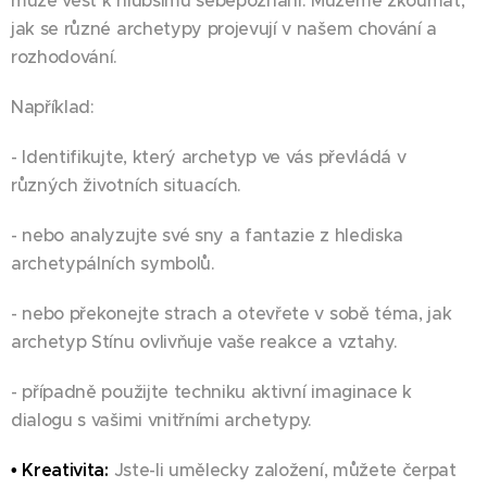
může vést k hlubšímu sebepoznání. Můžeme zkoumat,
jak se různé archetypy projevují v našem chování a
rozhodování.
Například:
- Identifikujte, který archetyp ve vás převládá v
různých životních situacích.
- nebo analyzujte své sny a fantazie z hlediska
archetypálních symbolů.
- nebo překonejte strach a otevřete v sobě téma, jak
archetyp Stínu ovlivňuje vaše reakce a vztahy.
- případně použijte techniku aktivní imaginace k
dialogu s vašimi vnitřními archetypy.
• Kreativita:
Jste-li umělecky založení, můžete čerpat