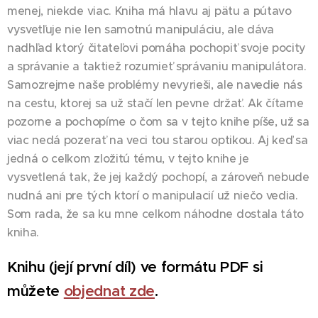
menej, niekde viac. Kniha má hlavu aj pätu a pútavo
vysvetľuje nie len samotnú manipuláciu, ale dáva
nadhľad ktorý čitateľovi pomáha pochopiť svoje pocity
a správanie a taktiež rozumieť správaniu manipulátora.
Samozrejme naše problémy nevyrieši, ale navedie nás
na cestu, ktorej sa už stačí len pevne držať. Ak čítame
pozorne a pochopíme o čom sa v tejto knihe píše, už sa
viac nedá pozerať na veci tou starou optikou. Aj keď sa
jedná o celkom zložitú tému, v tejto knihe je
vysvetlená tak, že jej každý pochopí, a zároveň nebude
nudná ani pre tých ktorí o manipulacií už niečo vedia.
Som rada, že sa ku mne celkom náhodne dostala táto
kniha. 📚
Knihu (její první díl) ve formátu PDF si
můžete
objednat zde
.