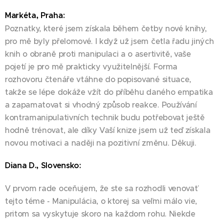
Markéta, Praha:
Poznatky, které jsem získala během četby nové knihy,
pro mě byly přelomové. I když už jsem četla řadu jiných
knih o obraně proti manipulaci a o asertivitě, vaše
pojetí je pro mě prakticky využitelnější. Forma
rozhovoru čtenáře vtáhne do popisované situace,
takže se lépe dokáže vžít do příběhu daného empatika
a zapamatovat si vhodný způsob reakce. Používání
kontramanipulativních technik budu potřebovat ještě
hodně trénovat, ale díky Vaší knize jsem už teď získala
novou motivaci a naději na pozitivní změnu. Děkuji.🙏
Diana D., Slovensko:
V prvom rade oceňujem, že ste sa rozhodli venovať
tejto téme - Manipulácia, o ktorej sa veľmi málo vie,
pritom sa vyskytuje skoro na každom rohu. Niekde