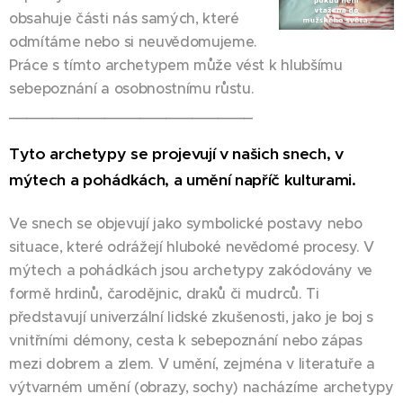
obsahuje části nás samých, které
odmítáme nebo si neuvědomujeme.
Práce s tímto archetypem může vést k hlubšímu
sebepoznání a osobnostnímu růstu.
____________________________
Tyto archetypy se projevují v našich snech, v
mýtech a pohádkách, a umění napříč kulturami.
Ve snech se objevují jako symbolické postavy nebo
situace, které odrážejí hluboké nevědomé procesy. V
mýtech a pohádkách jsou archetypy zakódovány ve
formě hrdinů, čarodějnic, draků či mudrců. Ti
představují univerzální lidské zkušenosti, jako je boj s
vnitřními démony, cesta k sebepoznání nebo zápas
mezi dobrem a zlem. V umění, zejména v literatuře a
výtvarném umění (obrazy, sochy) nacházíme archetypy