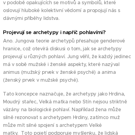
v podobě opakujících se motivů a symbolů, které
oslovují hluboké kolektivní vědomí a propojují nás s
dávnými příběhy lidstva.
Projevují se archetypy i napříč pohlavími?
Ano. Jungova teorie archetypů přesahuje genderové
hranice, což otevírá diskusi o tom, jak se archetypy
projevují u různých pohlaví. Jung věřil, že každý jedinec
má v sobě mužské i ženské aspekty, které nazýval
animus (mužský prvek v ženské psyché) a anima
(ženský prvek v mužské psyché).
Tato koncepce naznačuje, že archetypy jako Hrdina,
Moudrý stařec, Velká matka nebo Stín nejsou striktně
vázány na biologické pohlaví. Například žena může
silně rezonovat s archetypem Hrdiny, zatímco muž
může mít silné spojení s archetypem Velké
matky. Toto pojetí podporuje myšlenku, že lidská