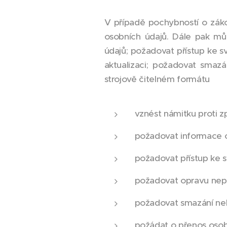
V případě pochybností o záko
osobních údajů. Dále pak mů
údajů; požadovat přístup ke 
aktualizaci; požadovat smaz
strojově čitelném formátu
vznést námitku proti z
požadovat informace o
požadovat přístup ke
požadovat opravu nepře
požadovat smazání ne
požádat o přenos osob