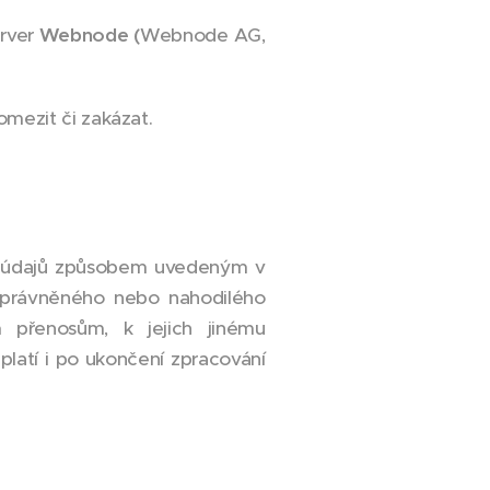
erver
W
ebnode (
Webnode AG,
mezit či zakázat.
ch údajů způsobem uvedeným v
oprávněného nebo nahodilého
 přenosům, k jejich jinému
platí i po ukončení zpracování