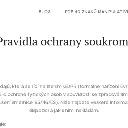
BLOG
PDF 40 ZNAKŮ MANIPULATIV
Pravidla ochrany soukrom
dajů, která se řídí nařízením GDPR (formálně nařízení E
6 o ochraně fyzických osob v souvislosti se zpracování
ušení směrnice 95/46/ES). Níže najdete veškeré inform
dispozici a jak s nimi nakládám.
je: