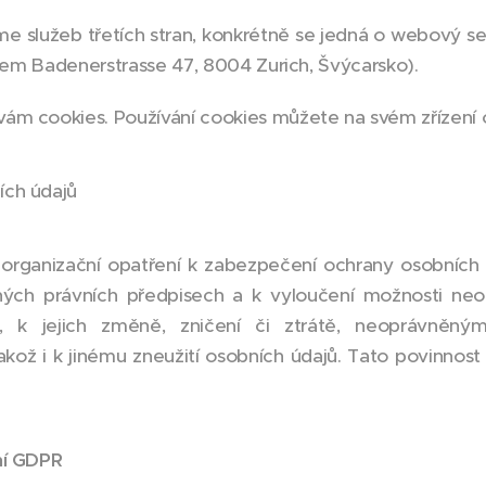
me služeb třetích stran, konkrétně se jedná o webový s
dlem Badenerstrasse 47, 8004 Zurich, Švýcarsko).
ám cookies. Používání cookies můžete na svém zřízení o
ích údajů
a organizační opatření k zabezpečení ochrany osobní
ných právních předpisech a k vyloučení možnosti ne
, k jejich změně, zničení či ztrátě, neoprávněným
ož i k jinému zneužití osobních údajů. Tato povinnost 
ní GDPR