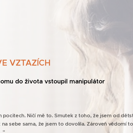
VE VZTAZÍCH
omu do života vstoupil manipulátor
h pocitech. Ničí mě to. Smutek z toho, že jsem od dětstv
 na sebe sama, že jsem to dovolila. Zároveň vědomí toh
.."