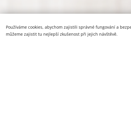
Používáme cookies, abychom zajistili správné fungování a bezp
můžeme zajistit tu nejlepší zkušenost při jejich návštěvě.
Tento web je vytvoře
Projekt Ne manipulaci ve vzta
autorů. N
ěkolikaleté studium 
problém s psychickou manipulac
s Vámi.