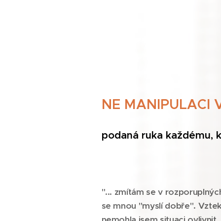
NE MANIPULACI 
podaná ruka každému, k
"... zmítám se v rozporuplnýc
se mnou "myslí dobře". Vztek
nemohla jsem situaci ovlivnit .