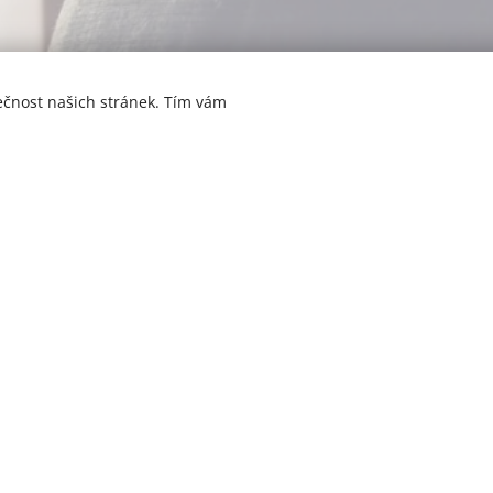
ečnost našich stránek. Tím vám
ný pomocí Webnode.
Vytvořte si vlastní stránky
zdarma ještě dnes!
zích vznikl postupnou, přirozenou cestou jako reakce n
této problematiky a úspěšná osobní pomoc přátelům, kt
í ve vztazích, poskytly silný impulz ke vzniku tohoto p