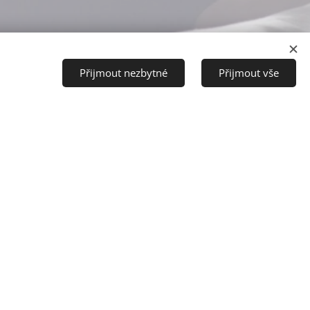
Přijmout nezbytné
Přijmout vše
Vytvořit stránky
a osobní zkušenost nás,
eří řešili nebo řeší podobný
rojektu. Rádi výsledky sdílíme