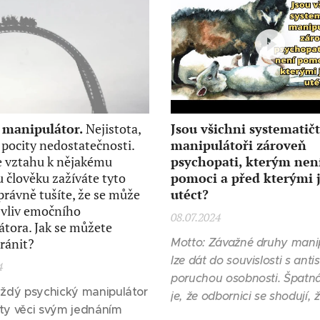
manipulátor.
Nejistota,
Jsou všichni systematičt
 pocity nedostatečnosti.
manipulátoři zároveň
e vztahu k nějakému
psychopati, kterým nen
 člověku zažíváte tyto
pomoci a před kterými 
správně tušíte, že se může
utéct?
 vliv emočního
08.07.2024
tora. Jak se můžete
ránit?
Motto: Závažné druhy mani
lze dát do souvislosti s antis
4
poruchou osobnosti. Špatn
aždý psychický manipulátor
je, že odbornici se shodují, 
ty věci svým jednáním
porucha je
neléčitelná.