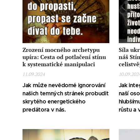
Zrození mocného archetypu
Síla uk
upíra: Cesta od potlačení stínu
náš Stí
k systematické manipulaci
celistvě
11.09.2024
10.09.202
Jak může nevědomé ignorování
Jak int
našich temných stránek probudit
naší os
skrytého energetického
hlubším
predátora v nás.
růstu a 