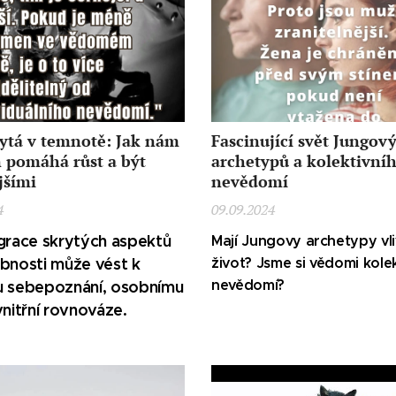
rytá v temnotě: Jak nám
Fascinující svět Jungov
n pomáhá růst a být
archetypů a kolektivní
jšími
nevědomí
4
09.09.2024
egrace skrytých aspektů
Mají Jungovy archetypy vli
obnosti může vést k
život?
Jsme si vědomi kole
nevědomí?
u sebepoznání, osobnímu
vnitřní rovnováze.