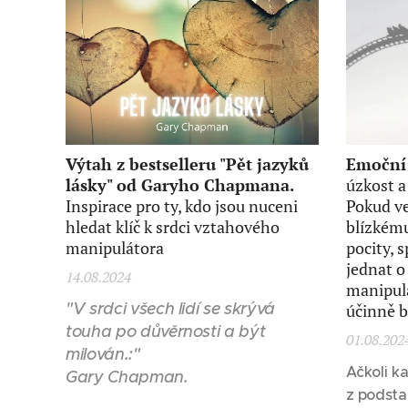
Výtah z bestselleru "Pět jazyků
Emoční 
lásky" od Garyho Chapmana.
úzkost a
Inspirace pro ty, kdo jsou nuceni
Pokud v
hledat klíč k srdci vztahového
blízkému
manipulátora
pocity, 
jednat o
14.08.2024
manipulá
"V srdci všech lidí se skrývá
účinně b
touha po důvěrnosti a být
01.08.202
milován.:"
Ačkoli k
Gary Chapman.
z podsta