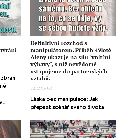
Definitivní rozchod s
 týrání
manipulátorem. Příběh 49leté
Aleny ukazuje na sílu "vnitřní
výbavy", s níž nevědomě
vstupujeme do partnerských
 zbraň
vztahů.
dné
13.09.2024
Láska bez manipulace: Jak
e
přepsat scénář svého života