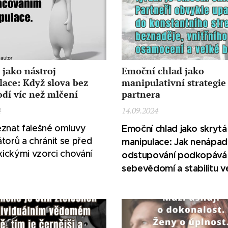
jako nástroj
Emoční chlad jako
ace: Když slova bez
manipulativní strategie
odí víc než mlčení
partnera
4
14.09.2024
eznat falešné omluvy
Emoční chlad jako skrytá
torů a chránit se před
manipulace: Jak nenápa
oxickými vzorci chování
odstupování podkopává
sebevědomí a stabilitu v
vztazích