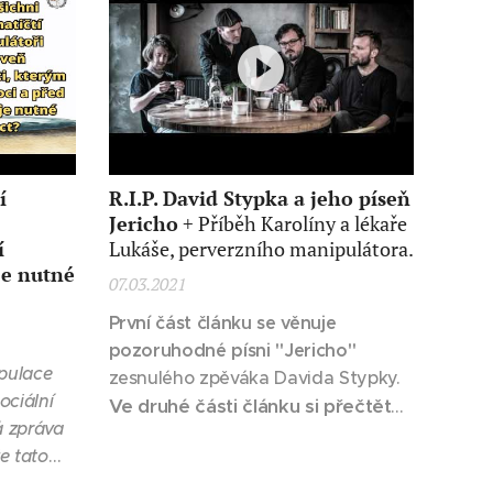
válečných zajatců propuštěných ze
sovětského, čínského nebo
korejského zajetí. Cílem bylo zjistit,
proč všichni bez výjimky do menší
či větší...
í
R.I.P. David Stypka a jeho píseň
Jericho
+ Příběh Karolíny a lékaře
í
Lukáše, perverzního manipulátora.
je nutné
07.03.2021
První část článku se věnuje
pozoruhodné písni "Jericho"
pulace
zesnulého zpěváka Davida Stypky.
ociální
Ve druhé části článku si přečtěte
á zpráva
příběh manželsví Karolíny a
že tato
Lukáše, lékaře, perverzního