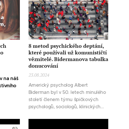
ých
8 metod psychického deptání,
ho
které používali už komunističtí
věznitelé. Bidermanova tabulka
donucování
23.08.2024
v na náš
Americký psycholog Albert
ktivního
Biderman byl v 50. letech minulého
století členem týmu špičkových
psychologů, sociologů, klinických
psychiatrů a neurologů, kteří
zkoumali chování a postoje
amerických zpravodajců a