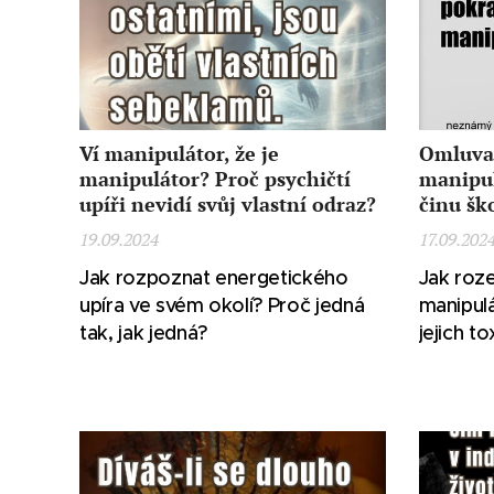
Ví manipulátor, že je
Omluva 
manipulátor? Proč psychičtí
manipul
upíři nevidí svůj vlastní odraz?
činu šk
19.09.2024
17.09.202
Jak rozpoznat energetického
Jak roz
upíra ve svém okolí? Proč jedná
manipulá
tak, jak jedná?
jejich t